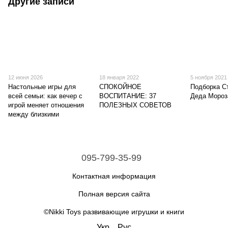
Другие записи
12 июня 2026
18 января 2022
5 ноября 2021
Настольные игры для
СПОКОЙНОЕ
Подборка С
всей семьи: как вечер с
ВОСПИТАНИЕ: 37
Деда Мороз
игрой меняет отношения
ПОЛЕЗНЫХ СОВЕТОВ
между близкими
095-799-35-99
Контактная информация
Полная версия сайта
©Nikki Toys развивающие игрушки и книги
Укр
Рус