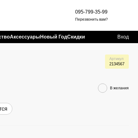
095-799-35-99
Перезвонить вам?
ство
Аксессуары
Новый Год
Скидки
Вход
Артикул
2134567
В желания
тся