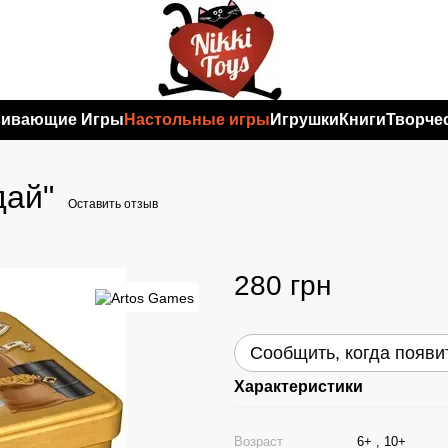
вивающие Игры
Настольные игры
Игрушки
Книги
Творче
дай"
Оставить отзыв
280 грн
Сообщить, когда появи
Характеристики
Возраст
6+ , 10+