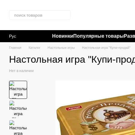
Перейти к основному контенту
Новинки
Популярные товары
Раз
Рус
Главная
Каталог
Настольные игры
Настольная игра "Купи-продай"
Настольная игра "Купи-про
Нет в наличии