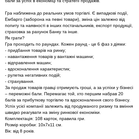
бали за успіх в економіці та стратегії продажів.
Гра наближена до реальних умов торгівлі. Є випадкові події,
Ембарго (заборона на певні товари), зміна цін залежно від
попиту та наявності в інших постачальників, експорт продукції,
страховка за рахунок Банку та інше.
Як грати?
Гра проходить по раундах. Кожен раунд - це 6 фаз з діями:
- придбання товарів на ринку;
- навантаження товарів у вантажні машини;
- відправлення машин;
- вдосконалення характеристик;
- рулетка негативних подій;
- страхування.
За продаж товарів гравці отримують гроші, а за успіхи у бізнесі
– переможні бали. Перемагає той, хто першим набрав 20
балів за прибуткову торгівлю та вдосконалення свого бізнесу.
Успіх усієї компанії залежить від продуманого ризику та вміння
швидко реагувати на зміну ринкової економіки.
Комплектація: 108 карток, правила гри.
Розмір коробки: 10х7х11 см.
Вік: від 8 років.