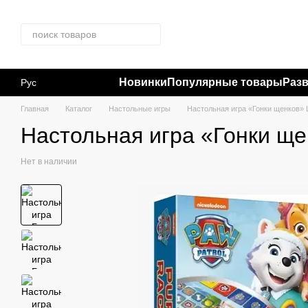
Перейти к основному контенту
Новинки
Популярные товары
Раз
Рус
Главная
Каталог
Настольные игры
Настольная игра «Гонки щенков» 
Настольная игра «Гонки ще
Нет в наличии