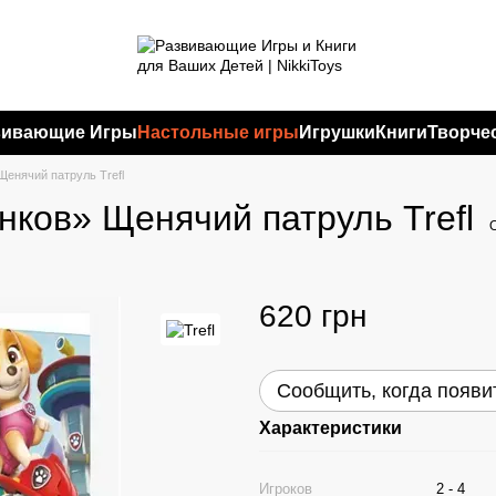
вивающие Игры
Настольные игры
Игрушки
Книги
Творче
Щенячий патруль Trefl
нков» Щенячий патруль Trefl
620 грн
Сообщить, когда появи
Характеристики
Игроков
2 - 4