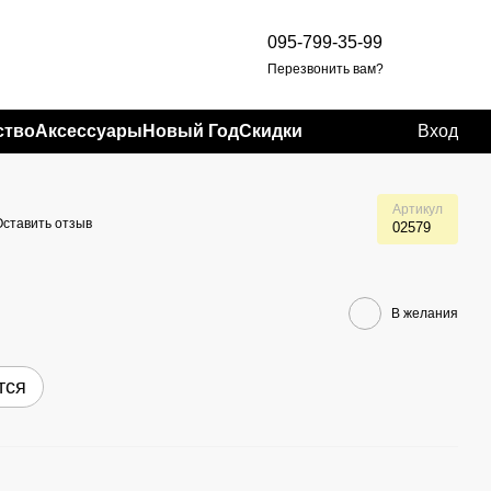
095-799-35-99
Перезвонить вам?
ство
Аксессуары
Новый Год
Скидки
Вход
Артикул
Оставить отзыв
02579
В желания
тся