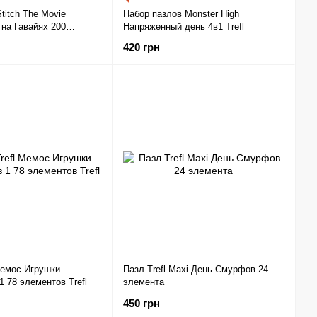
titch The Movie
Набор пазлов Monster High
на Гавайях 200
Напряженный день 4в1 Trefl
fl
420 грн
Мемос Игрушки
Пазл Trefl Махі День Смурфов 24
1 78 элементов Trefl
элемента
450 грн