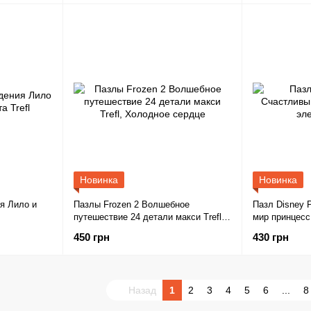
Новинка
Новинка
я Лило и
Пазлы Frozen 2 Волшебное
Пазл Disney 
путешествие 24 детали макси Trefl,
мир принцесс
Холодное сердце
450 грн
430 грн
Назад
1
2
3
4
5
6
...
8