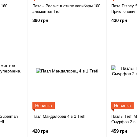
 160
Пазлы Релакс в стиле капибары 100
Пазл Disney S
элементов Trefl
Приключения 
элементов Tre
390 грн
430 грн
Новинка
Новинка
 Superman
Пазл Мандалорец 4 в 1 Trefl
Пазлы Trefl 
fl
Смурфов 2 в 
420 грн
459 грн