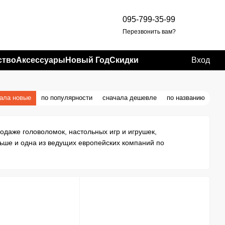
095-799-35-99
Перезвонить вам?
ство
Аксессуары
Новый Год
Скидки
Вход
ала новые
по популярности
сначала дешевле
по названию
родаже головоломок, настольных игр и игрушек,
ьше и одна из ведущих европейских компаний по