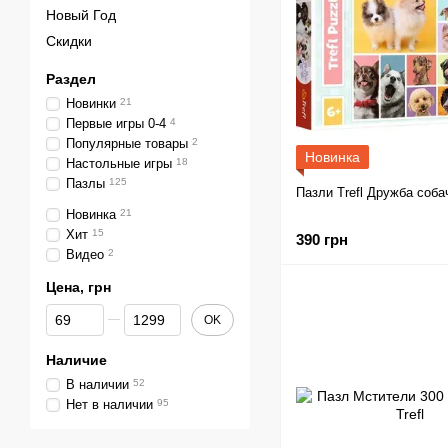
Новый Год
Скидки
Раздел
Новинки
21
Первые игры 0-4
4
Популярные товары
2
Новинка
Настольные игры
18
Пазлы
125
Пазли Trefl Дружба соба
Новинка
21
Хит
15
390 грн
Видео
2
Цена, грн
От Цена, грн
До Цена, грн
OK
Наличие
В наличии
52
Нет в наличии
95