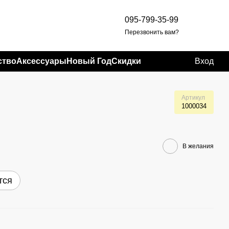
095-799-35-99
Перезвонить вам?
ство
Аксессуары
Новый Год
Скидки
Вход
Артикул
1000034
В желания
тся