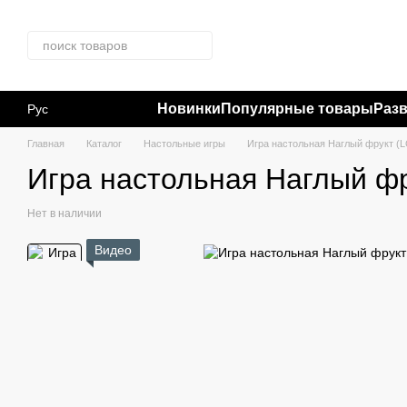
Перейти к основному контенту
Новинки
Популярные товары
Раз
Рус
Главная
Каталог
Настольные игры
Игра настольная Наглый фрукт (L
Игра настольная Наглый фр
Нет в наличии
Видео