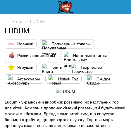
Каталог
LUDUM
LUDUM
Новинки
Популярные товары
Развивающие Игры
Настольные игры
Игрушки
Книги
Творчество
Аксессуары
Новый Год
Скидки
Ludum - український виробник розвиваючих настільних ігор
для дітей. Компанія пропонує сімейні розваги, які будуть цікаві
малюкам і батькам. Бренд знаменитий тим, що випускає
барвисті атрибути, що привертають увагу. Торгова марка
пропонує цікаве дозвілля з можливістю повеселитися і