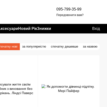
095-799-35-99
Передзвонити вам?
Аксесуари
Новий Рік
Знижки
Вхід
початку нові
за популярністю
спочатку дешевше
за назвою