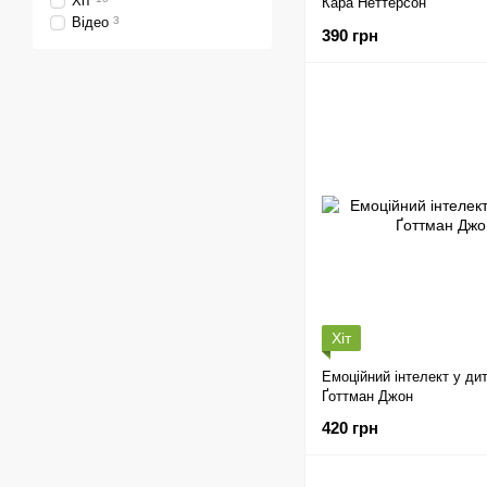
Хіт
Кара Неттерсон
Відео
3
390 грн
Хіт
Емоційний інтелект у ди
Ґоттман Джон
420 грн