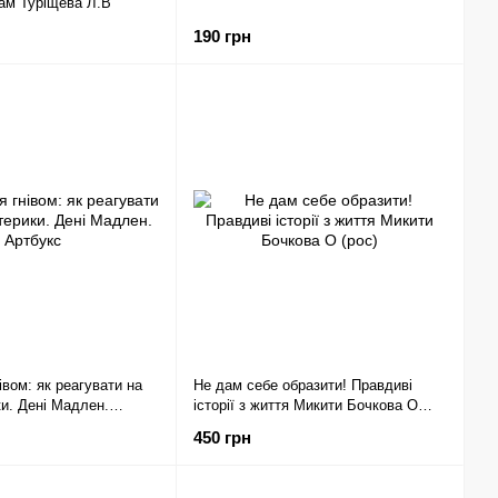
ам Туріщева Л.В
190 грн
івом: як реагувати на
Не дам себе образити! Правдиві
ки. Дені Мадлен.
історії з життя Микити Бочкова О
(рос)
450 грн