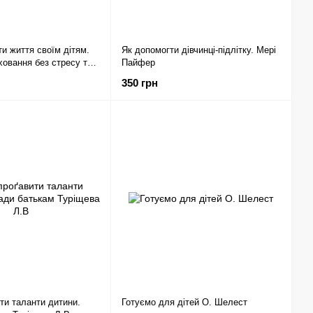
ти життя своїм дітям.
Як допомогти дівчинці-підлітку. Мері
ховання без стресу та
Пайфер
дсі Паверс
350 грн
ти таланти дитини.
Готуємо для дітей О. Шелест