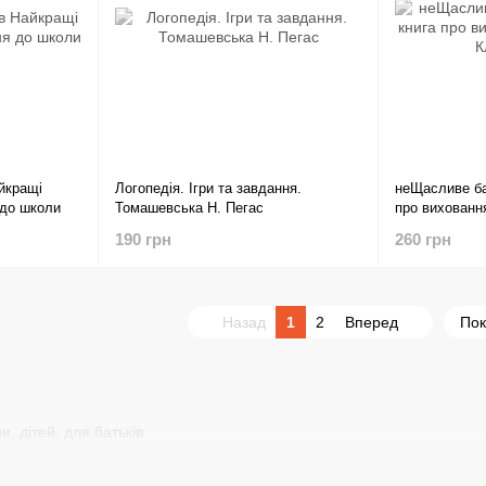
йкращі
Логопедія. Ігри та завдання.
неЩасливе ба
 до школи
Томашевська Н. Пегас
про виховання
Філдс
190 грн
260 грн
Назад
1
2
Вперед
Пок
, дітей, для батьків