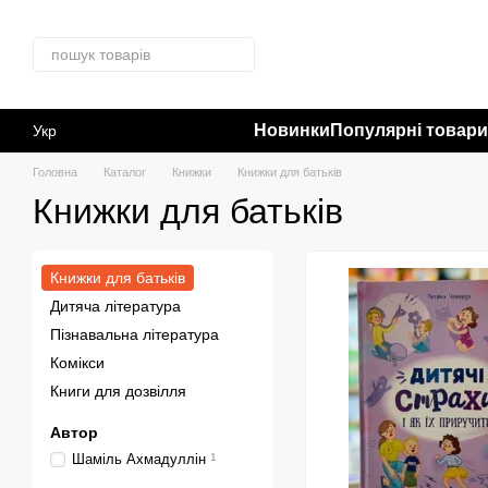
Перейти до основного контенту
Новинки
Популярні товар
Укр
Головна
Каталог
Книжки
Книжки для батьків
Книжки для батьків
Книжки для батьків
Дитяча література
Пізнавальна література
Комікси
Книги для дозвілля
Автор
Шаміль Ахмадуллін
1