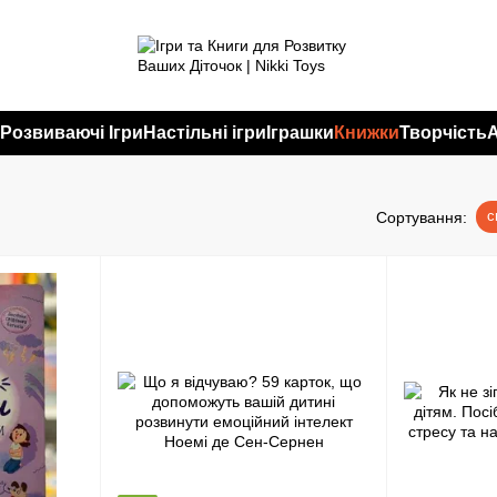
и
Розвиваючі Ігри
Настільні ігри
Іграшки
Книжки
Творчість
с
Сортування: