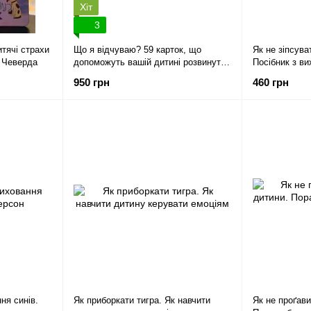
Хіт
3
итячі страхи
Що я відчуваю? 59 карток, що
Як не зіпсува
а Чеверда
допоможуть вашій дитині розвинути
Посібник з ви
емоційний інтелект Ноемі де Сен-
нарікань. Лін
950 грн
460 грн
Сернен
ня синів.
Як приборкати тигра. Як навчити
Як не проґави