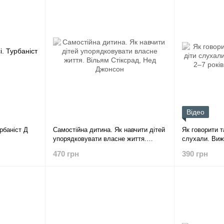
Відео
рбаніст Д
Самостійна дитина. Як навчити дітей
Як говорити т
упорядковувати власне життя.
слухали. Виж
Вільям Стіксрад, Нед Джонсон
років. Файбе
470 грн
390 грн