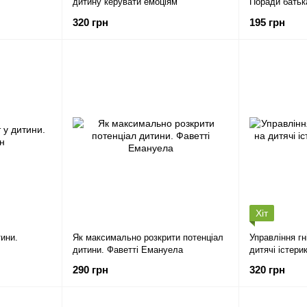
дитину керувати емоціям
Поради батьк
320 грн
195 грн
Хіт
тини.
Як максимально розкрити потенціал
Управління гн
дитини. Фаветті Емануела
дитячі істери
Артбукс
290 грн
320 грн