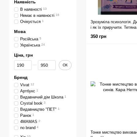
Наявність
В наявності
13
Немає в наявності
16
Очікується
1
Зрозуміла психологія. Д
і як їх приручити. Тетян
Мова
350 грн
Російська
5
Українська
24
Ціна, грн
Від Ціна, грн
До Ціна, грн
ОК
Бренд
Vivat
12
Артбукс
1
Видавничий дім Школа
1
Crystal book
3
Видавництво "ПЕТ"
1
Ранок
1
4MAMAS
2
no brand
4
Тонке мистецтво вихован
10