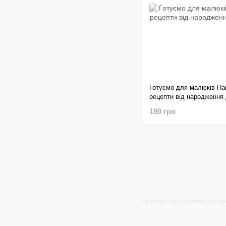
Готуємо для малюків На
рецепти від народження
190 грн
книжки з виховання дитини