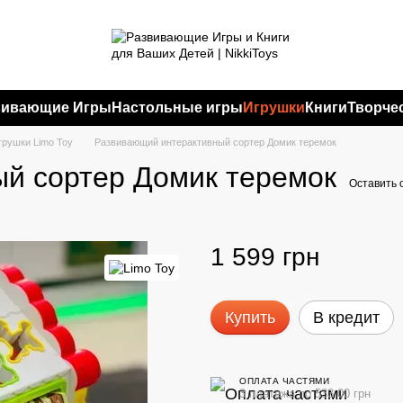
вивающие Игры
Настольные игры
Игрушки
Книги
Творче
рушки Limo Toy
Развивающий интерактивный сортер Домик теремок
й сортер Домик теремок
Оставить 
1 599 грн
Купить
В кредит
ОПЛАТА ЧАСТЯМИ
3 платежа по 533.00 грн