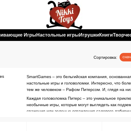
вивающие Игры
Настольные игры
Игрушки
Книги
Творче
снач
Сортировка:
SmartGames – это бельгийская компания, основанная
настольные игры и головоломки. Интересно, что боле
тем же человеком – Рафом Питерсом. И, глядя на них
Каждая головоломка Питерс – это уникальное прикл
необычные игры, которые могут выглядеть как подзе
сражения или зеленые ограждения садового лабирин
Кому игры SmartGames?
Игры Смарт Геймз – это уникальные развивающие гол