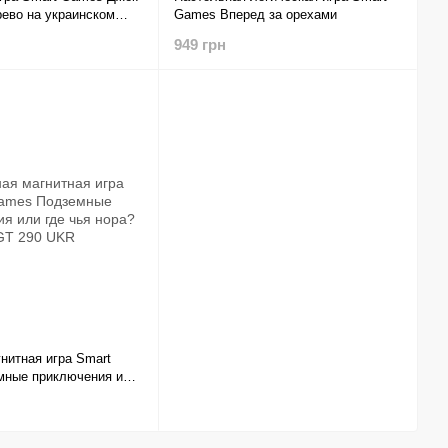
рево на украинском
Games Вперед за орехами
949 грн
нитная игра Smart
мные приключения или
? SGT 290 UKR