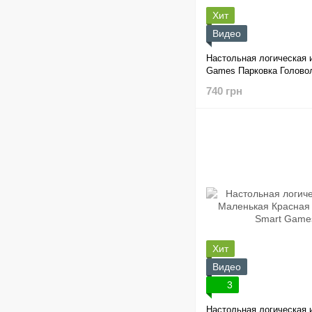
Хит
Видео
Настольная логическая 
Games Парковка Голово
434 UKR)
740 грн
Хит
Видео
3
Настольная логическая 