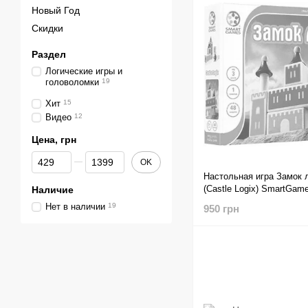
Новый Год
Скидки
Раздел
Логические игры и
головоломки
19
Хит
15
Видео
12
Цена, грн
От Цена, грн
До Цена, грн
OK
Настольная игра Замок 
(Castle Logix) SmartGam
Наличие
Нет в наличии
19
950 грн