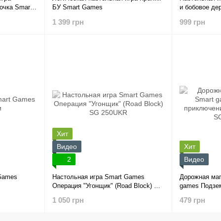
очка Smart
БУ Smart Games
и бобовое де
SG026UKR
1 399 грн
999 грн
Хит
Видео
Хит
2
Видео
 Games
Настольная игра Smart Games
Дорожная маг
Операция "Угонщик" (Road Block) SG
games Подзе
250UKR
где чья нора
1 050 грн
479 грн