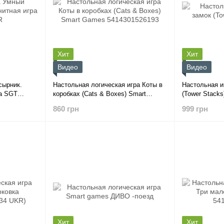
Хит
Хит
Видео
Видео
сырник.
Настольная логическая игра Коты в
Настольная и
ра SGT
коробках (Cats & Boxes) Smart
(Tower Stacks
Games 5414301526193
860 грн
999 грн
Хит
Хит