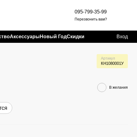
095-799-35-99
Перезвонить вам?
ство
Аксессуары
Новый Год
Скидки
Вход
Артикул
КН1080001У
В желания
тся