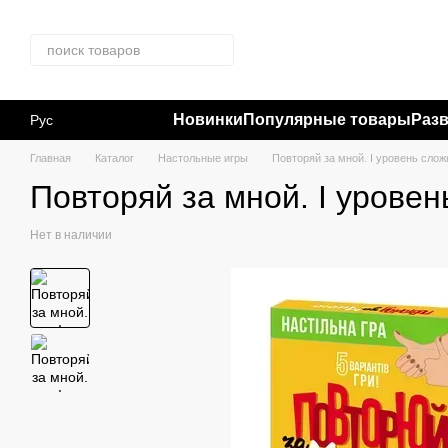
Перейти к основному контенту
Новинки
Популярные товары
Раз
Рус
Главная
Каталог
Настольные игры
Повторяй за мной. I уровень слож
Повторяй за мной. I урове
Нет в наличии