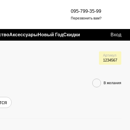
095-799-35-99
Перезвонить вам?
ство
Аксессуары
Новый Год
Скидки
Вход
Артикул
1234567
В желания
тся