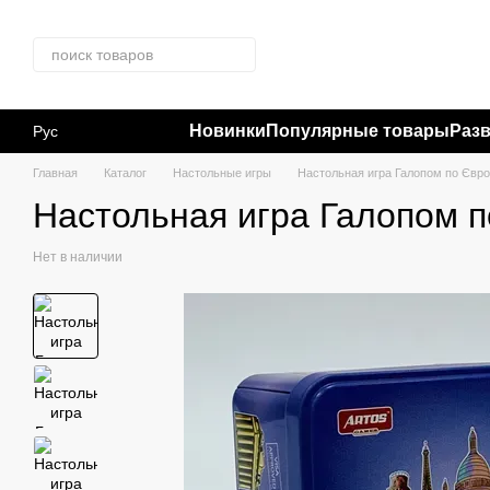
Перейти к основному контенту
Новинки
Популярные товары
Раз
Рус
Главная
Каталог
Настольные игры
Настольная игра Галопом по Євр
Настольная игра Галопом 
Нет в наличии