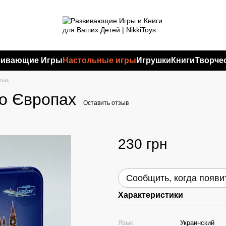
вивающие Игры
Настольные игры
Игрушки
Книги
Творче
опах
по Європах
Оставить отзыв
230 грн
Сообщить, когда появи
Характеристики
Язык
Украинский