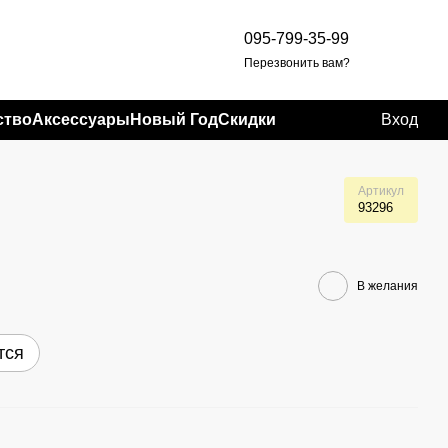
095-799-35-99
Перезвонить вам?
ство
Аксессуары
Новый Год
Скидки
Вход
Артикул
93296
В желания
тся