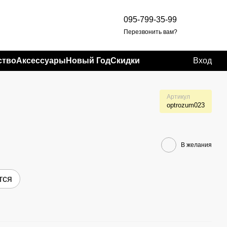
095-799-35-99
Перезвонить вам?
ство
Аксессуары
Новый Год
Скидки
Вход
Артикул
optrozum023
В желания
тся