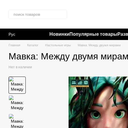
Перейти к основному контенту
Новинки
Популярные товары
Раз
Рус
Главная
Каталог
Настольные игры
Мавка: Между двумя мирами
Мавка: Между двумя мира
Нет в наличии