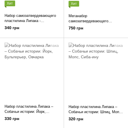
Хит
Хит
Набор самозатвердевающего
Меганабор
пластилина Липака -
самозатвердевающего
Радужные единороги: Брайти,
пластилина Липака -
340 грн
750 грн
Спарки, Клауди
Радужные единороги
Набор пластилина Липака –
Набор пластилина Липака –
Собачьи истории: Йорк,
Собачьи истории: Шпиц, Мопс,
Бультерьер, Овчарка
Сиба-ину
330 грн
320 грн