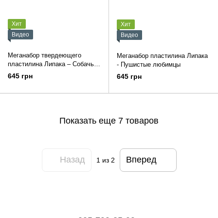
Хит
Хит
Видео
Видео
Меганабор твердеющего
Меганабор пластилина Липака
пластилина Липака – Собачьи
- Пушистые любимцы
истории
645 грн
645 грн
Показать еще 7 товаров
Назад
Вперед
1
из 2