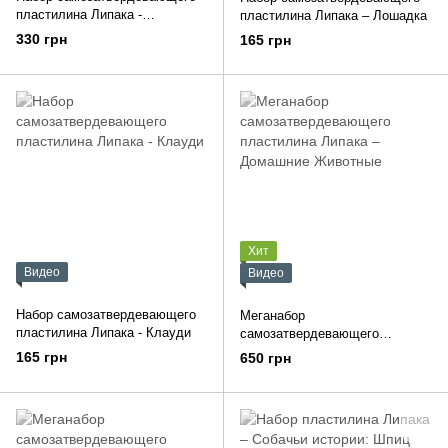
пластилина Липака -
пластилина Липака – Лошадка
Хамелеон, Гастропода,
330 грн
165 грн
Аксолотль
Хит
Видео
Видео
Набор самозатвердевающего
Меганабор
пластилина Липака - Клауди
самозатвердевающего
пластилина Липака –
165 грн
650 грн
Домашние Животные