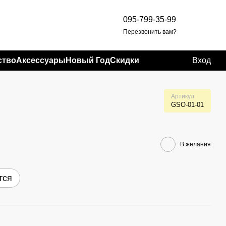
095-799-35-99
Перезвонить вам?
ство
Аксессуары
Новый Год
Скидки
Вход
Артикул
GSO-01-01
В желания
тся