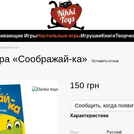
вивающие Игры
Настольные игры
Игрушки
Книги
Творче
ображай-ка»
ра «Соображай-ка»
Оставить отзыв
150 грн
Сообщить, когда появи
Характеристики
Язык
Русский