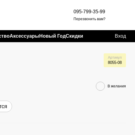
095-799-35-99
Перезвонить вам?
ство
Аксессуары
Новый Год
Скидки
Вход
Артикул
8055-08
В желания
тся