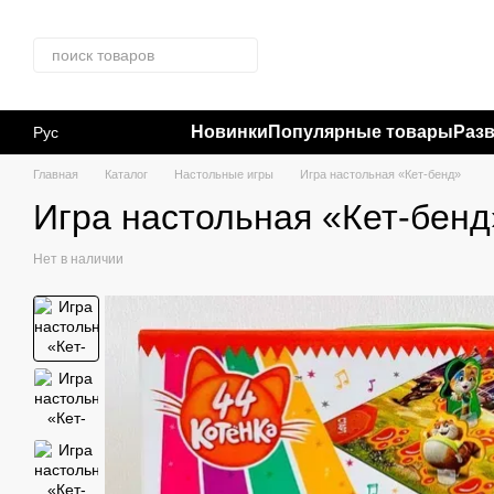
Перейти к основному контенту
Новинки
Популярные товары
Раз
Рус
Главная
Каталог
Настольные игры
Игра настольная «Кет-бенд»
Игра настольная «Кет-бенд
Нет в наличии