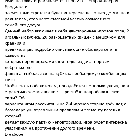
Именно такой игрой является Ludo 2 в 1: старая-добрая
бродилка с
элементами стратегии будет интересна не только детям, но и
родителям, став неотъемлемой частью совместного
семейного досуга.
Данный набор включает в себя двустороннее игровое поле, 2
игральных кубика, 20 разноцветных фишек с мешочком для
храения и
правила игры, подробно описывающие оба варианта, в
каждом из
которых перед игроками стоит одна задача: первым
добраться до
финиша, выбрасывая на кубиках необходимую комбинацию
точек.
Чтобы стать победителем, понадобится не только удача, но и
стратегическое мышление — рискнёте попробовать свои
силы? Оба
варианта игры рассчитаны на 2-4 игроков старше трёх лет, а
благодаря универсальным правилам и элементу везения,
который
делает каждую партию неповторимой, игра будет интересна
участникам на протяжении долгого времени.
В наборе: