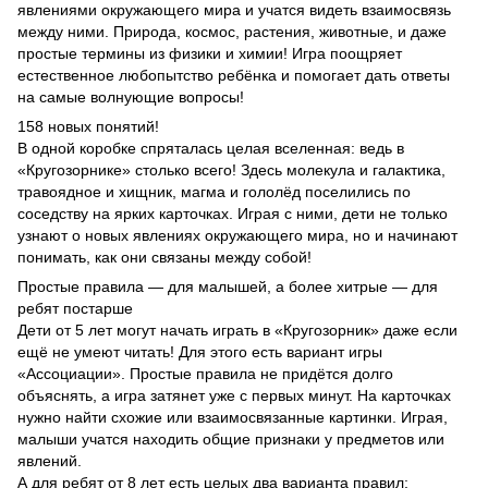
явлениями окружающего мира и учатся видеть взаимосвязь
между ними. Природа, космос, растения, животные, и даже
простые термины из физики и химии! Игра поощряет
естественное любопытство ребёнка и помогает дать ответы
на самые волнующие вопросы!
158 новых понятий!
В одной коробке спряталась целая вселенная: ведь в
«Кругозорнике» столько всего! Здесь молекула и галактика,
травоядное и хищник, магма и гололёд поселились по
соседству на ярких карточках. Играя с ними, дети не только
узнают о новых явлениях окружающего мира, но и начинают
понимать, как они связаны между собой!
Простые правила — для малышей, а более хитрые — для
ребят постарше
Дети от 5 лет могут начать играть в «Кругозорник» даже если
ещё не умеют читать! Для этого есть вариант игры
«Ассоциации». Простые правила не придётся долго
объяснять, а игра затянет уже с первых минут. На карточках
нужно найти схожие или взаимосвязанные картинки. Играя,
малыши учатся находить общие признаки у предметов или
явлений.
А для ребят от 8 лет есть целых два варианта правил: