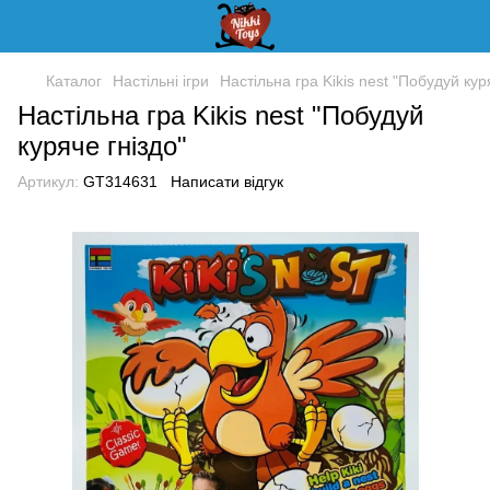
Каталог
Настільні ігри
Настільна гра Kikis nest "Побудуй кур
Настільна гра Kikis nest "Побудуй
куряче гніздо"
Артикул:
GT314631
Написати відгук