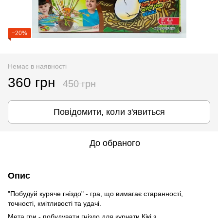
−20%
Немає в наявності
360 грн
450 грн
Повідомити, коли з'явиться
До обраного
Опис
"Побудуй куряче гніздо" - гра, що вимагає старанності,
точності, кмітливості та удачі.
Мета гри - побудувати гніздо для курчати Кікі з