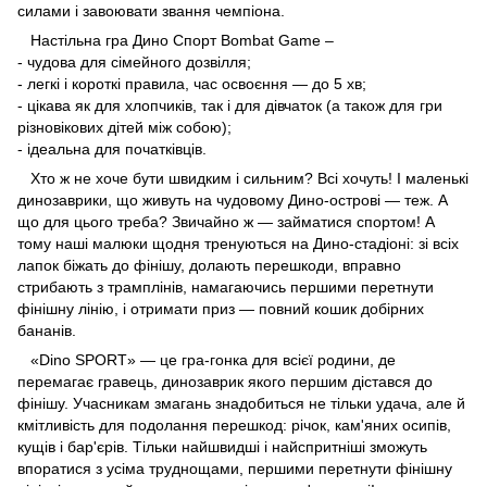
силами і завоювати звання чемпіона.
Настільна гра Дино Спорт Bombat Game –
- чудова для сімейного дозвілля;
- легкі і короткі правила, час освоєння — до 5 хв;
- цікава як для хлопчиків, так і для дівчаток (а також для гри
різновікових дітей між собою);
- ідеальна для початківців.
Хто ж не хоче бути швидким і сильним? Всі хочуть! І маленькі
динозаврики, що живуть на чудовому Дино-острові — теж. А
що для цього треба? Звичайно ж — займатися спортом! А
тому наші малюки щодня тренуються на Дино-стадіоні: зі всіх
лапок біжать до фінішу, долають перешкоди, вправно
стрибають з трамплінів, намагаючись першими перетнути
фінішну лінію, і отримати приз — повний кошик добірних
бананів.
«Dino SPORT» — це гра-гонка для всієї родини, де
перемагає гравець, динозаврик якого першим дістався до
фінішу. Учасникам змагань знадобиться не тільки удача, але й
кмітливість для подолання перешкод: річок, кам'яних осипів,
кущів і бар'єрів. Тільки найшвидші і найспритніші зможуть
впоратися з усіма труднощами, першими перетнути фінішну