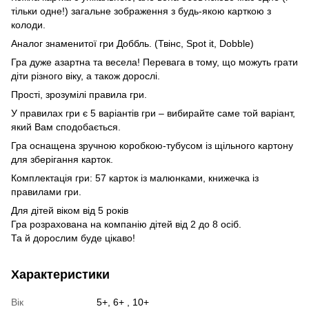
тільки одне!) загальне зображення з будь-якою карткою з
колоди.
Аналог знаменитої гри Доббль. (Твінс, Spot it, Dobble)
Гра дуже азартна та весела! Перевага в тому, що можуть грати
діти різного віку, а також дорослі.
Прості, зрозумілі правила гри.
У правилах гри є 5 варіантів гри – вибирайте саме той варіант,
який Вам сподобається.
Гра оснащена зручною коробкою-тубусом із щільного картону
для зберігання карток.
Комплектація гри: 57 карток із малюнками, книжечка із
правилами гри.
Для дітей віком від 5 років
Гра розрахована на компанію дітей від 2 до 8 осіб.
Та й дорослим буде цікаво!
Характеристики
Вік
5+, 6+ , 10+