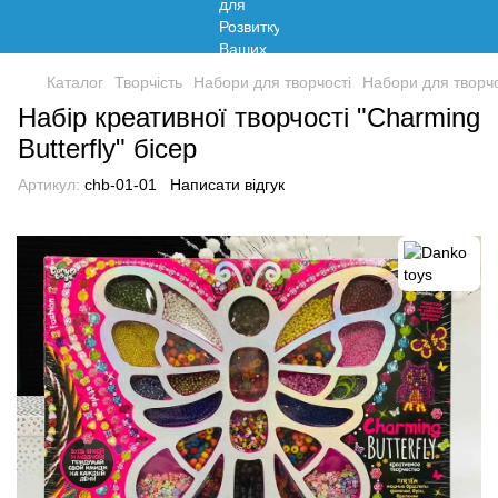
Каталог
Творчість
Набори для творчості
Набори для творчо
Набір креативної творчості "Charming
Butterfly" бісер
Артикул:
chb-01-01
Написати відгук