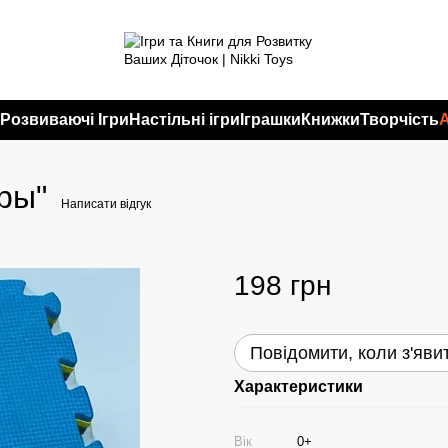
и
Розвиваючі Ігри
Настільні ігри
Іграшки
Книжки
Творчість
ры"
Написати відгук
198 грн
Повідомити, коли з'яви
Характеристики
Вік
0+