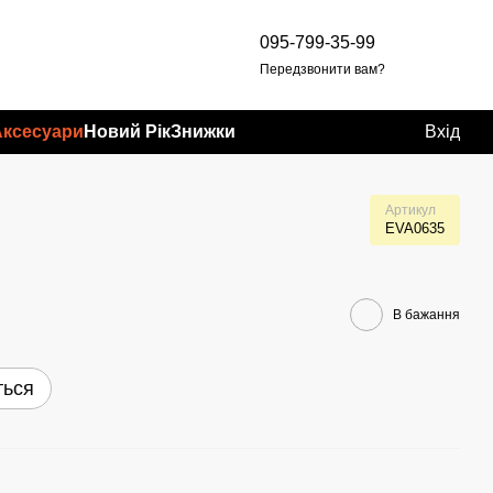
095-799-35-99
Передзвонити вам?
Аксесуари
Новий Рік
Знижки
Вхід
Артикул
EVA0635
В бажання
ться