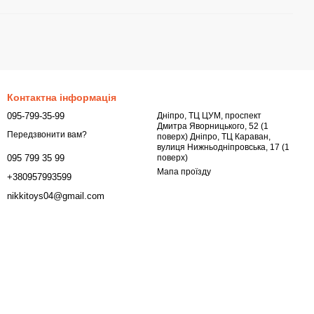
Контактна інформація
095-799-35-99
Дніпро, ТЦ ЦУМ, проспект
Дмитра Яворницького, 52 (1
Передзвонити вам?
поверх) Дніпро, ТЦ Караван,
вулиця Нижньодніпровська, 17 (1
поверх)
095 799 35 99
Мапа проїзду
+380957993599
nikkitoys04@gmail.com