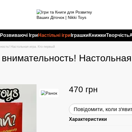
и
Розвиваючі Ігри
Настільні ігри
Іграшки
Книжки
Творчість
ность! Настольная игра. Кто первый
и внимательность! Настольная
470 грн
Повідомити, коли з'яви
Характеристики