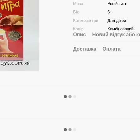
Мова
Російська
Вік
6+
Категорія гри
Для дітей
Колір
Комбінований
Опис
Новий відгук або 
Доставка
Оплата