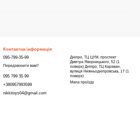
Контактна інформація
095-799-35-99
Дніпро, ТЦ ЦУМ, проспект
Дмитра Яворницького, 52 (1
Передзвонити вам?
поверх) Дніпро, ТЦ Караван,
вулиця Нижньодніпровська, 17 (1
поверх)
095 799 35 99
Мапа проїзду
+380957993599
nikkitoys04@gmail.com