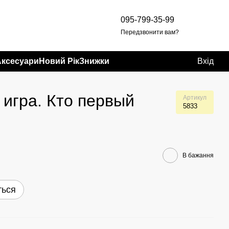
095-799-35-99
Передзвонити вам?
Аксесуари
Новий Рік
Знижки
Вхід
 игра. Кто первый
Артикул
5833
В бажання
ться