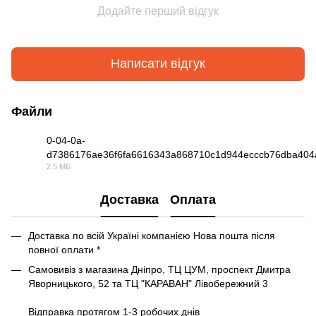
Додайте перший відгук
Написати відгук
Файли
0-04-0a-
d7386176ae36f6fa6616343a868710c1d944ecccb76dba404
MP4
2.5 МБ
Доставка
Оплата
Доставка по всій Україні компанією Нова пошта після
повної оплати *
Самовивіз з магазина Дніпро, ТЦ ЦУМ, проспект Дмитра
Яворницького, 52 та ТЦ "КАРАВАН" Лівобережний 3
Відправка протягом 1-3 робочих днів