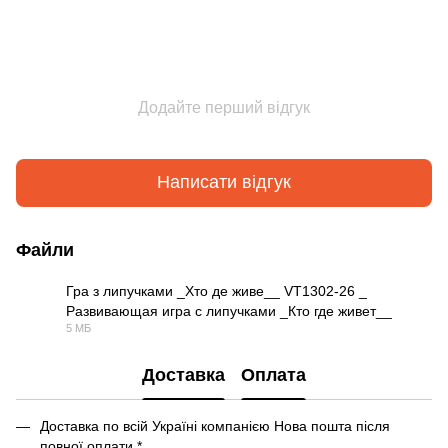
Додайте перший відгук
Написати відгук
Файли
Гра з липучками _Хто де живе__ VT1302-26 _
Развивающая игра с липучками _Кто где живет__
MP4
5 МБ
Доставка
Оплата
Доставка по всій Україні компанією Нова пошта після
повної оплати *