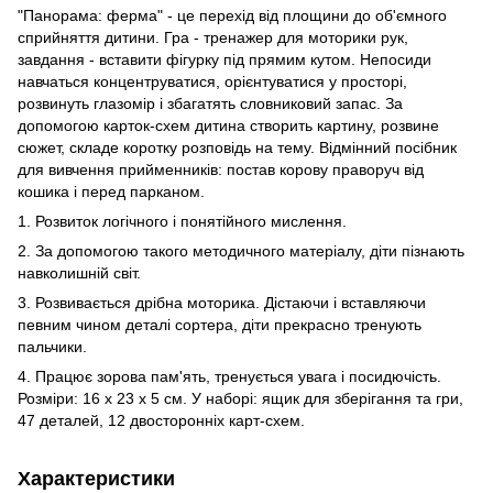
"Панорама: ферма" - це перехід від площини до об'ємного
сприйняття дитини. Гра - тренажер для моторики рук,
завдання - вставити фігурку під прямим кутом. Непосиди
навчаться концентруватися, орієнтуватися у просторі,
розвинуть глазомір і збагатять словниковий запас. За
допомогою карток-схем дитина створить картину, розвине
сюжет, складе коротку розповідь на тему. Відмінний посібник
для вивчення прийменників: постав корову праворуч від
кошика і перед парканом.
1. Розвиток логічного і понятійного мислення.
2. За допомогою такого методичного матеріалу, діти пізнають
навколишній світ.
3. Розвивається дрібна моторика. Дістаючи і вставляючи
певним чином деталі сортера, діти прекрасно тренують
пальчики.
4. Працює зорова пам'ять, тренується увага і посидючість.
Розміри: 16 х 23 х 5 см. У наборі: ящик для зберігання та гри,
47 деталей, 12 двосторонніх карт-схем.
Характеристики