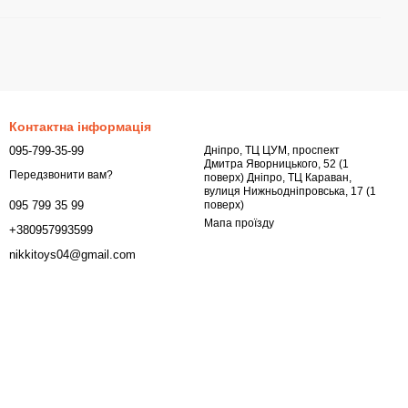
Контактна інформація
095-799-35-99
Дніпро, ТЦ ЦУМ, проспект
Дмитра Яворницького, 52 (1
Передзвонити вам?
поверх) Дніпро, ТЦ Караван,
вулиця Нижньодніпровська, 17 (1
поверх)
095 799 35 99
Мапа проїзду
+380957993599
nikkitoys04@gmail.com