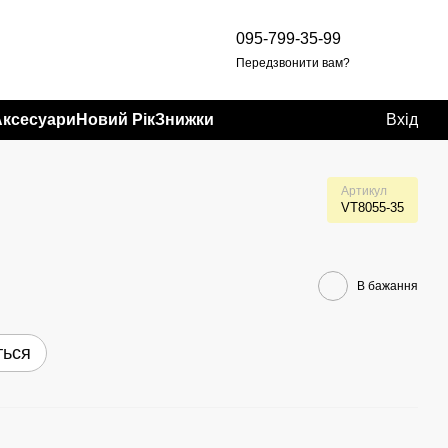
095-799-35-99
Передзвонити вам?
Аксесуари
Новий Рік
Знижки
Вхід
Артикул
VT8055-35
В бажання
ться