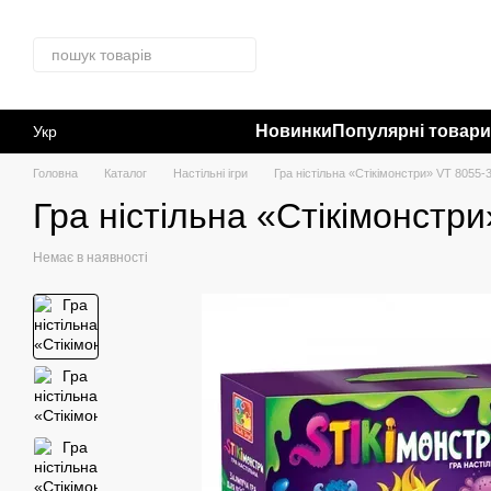
Перейти до основного контенту
Новинки
Популярні товар
Укр
Головна
Каталог
Настільні ігри
Гра ністільна «Стікімонстри» VT 8055-
Гра ністільна «Стікімонстр
Немає в наявності