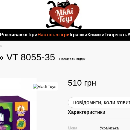
и
Розвиваючі Ігри
Настільні ігри
Іграшки
Книжки
Творчість
35
и» VT 8055-35
Написати відгук
510 грн
Повідомити, коли з'яви
Характеристики
Мова
Українська