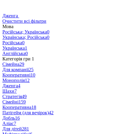
Дженга
Очистити всі фільтри
Мова
Російська; Українська
0
Українська; Російська
0
Російська
0
Українська
1
Англійська
0
Категорія гри
‍
1
Сімейна
29
Для компанії
25
Кооперативні
10
Монополія
12
Дженга
4
Шахи
7
Стратегія
49
Сімейні
159
Кооперативна
18
Патігейм (для вечірок)
42
Добль
16
Аліас
7
Для дітей
281