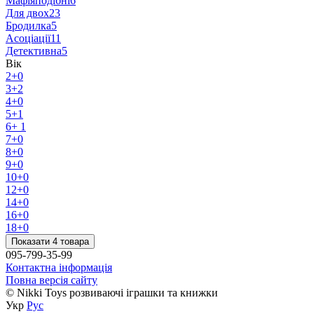
Мафіяподібні
6
Для двох
23
Бродилка
5
Асоціації
11
Детективна
5
Вік
2+
0
3+
2
4+
0
5+
1
6+
1
7+
0
8+
0
9+
0
10+
0
12+
0
14+
0
16+
0
18+
0
Показати 4 товара
095-799-35-99
Контактна інформація
Повна версія сайту
© Nikki Toys розвиваючі іграшки та книжки
Укр
Рус