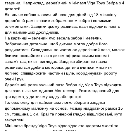
тварини. Наприклад, дерев'яний міні-пазл Viga Toys Зебра з 4
деталей.
Він являє собою класичний пазл для дітей від 18 місяців у
дерев'яній рамі з чітким зображенням зебри і великими
елементами. Завдяки цьому розвиває пазл підходить навіть
для найменших дослідників.
На картинці – зелений луг, весела зебра і метелик.
Зображення детальне, щоб дитина могла добре його
роздивитися. Складаючи по частинах дерев'яний пазл, малюк
ближче познайомиться з диким африканським конем і
запам'ятає, як він виглядає. Завдяки збиранню пазла
розвивається дрібна моторика, дитина вчиться мислити
логічно, співвідносити частини і ціле, координувати роботу
очей і рук.
Дерев'яний розвивальний пазл Зебра від Viga Toys підходить
для занять за методикою Монтессорі. Рекомендований для
гри вдома, у дитячому садку або центрі.
Головоломку для найменших легко збирати завдяки
допоміжному малюнку на основі. Розмір квадратної рамки 15
см, товщина 1 см. Краї та поверхні гладко відшліфовані, кути
закруглені.
Міні-пазл бренду Viga Toys відповідає стандартам якості та