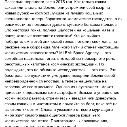
Позвольте перенести вас в 2075 год. Как только кошки
захватили власть на Земле, они устремили свой взор на
новый рубеж — космос! Лучшие из лучших кошачьих
специалистов теперь борются за космическое господство, а их
решимости не помешает даже отсутствие больших пальцев.
Это жестокая гонка, полная шалостей на кошачьей мяте и
ракет, которые взлетают с грохотом! Кто же выйдет
победителем в этой эпической гонке, положит свои лапы на
бесконечные сокровища Млечного Пути и станет настоящим
космическим завоевателем? MLEM: Space Agency — это
семейная настольная игра, в которой вы примеряете роль
бесстрашных капитанов космических экспедиций. Но
подождите, это не обычные исследователи — это коты! Эти
бесстрашные пушистики уже давно покорили Землю своей
непревзойденной смелостью, а теперь нацелились на
завоевание всего космоса. Однако их неуклюжесть может
привести к идеальным кото-астрофам. Возьмите управление
космической ракетой, стремитесь к звездам или доверьтесь
своим кошачьим инстинктам и прыгайте за борт, пока всё не
взлетело к чертям. Слава и уважение от всего мурчащего
мира ждут самого выдающегося лидера кошачьего
космического агентства. Приготовьтесь к приключению,
которое выходит за рамки этого мира!