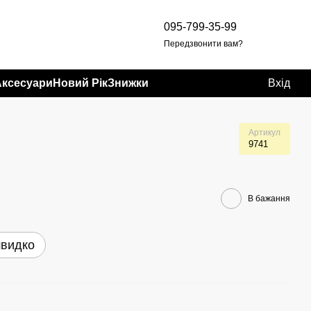
095-799-35-99
Передзвонити вам?
Аксесуари
Новий Рік
Знижки
Вхід
Артикул
9741
В бажання
швидко