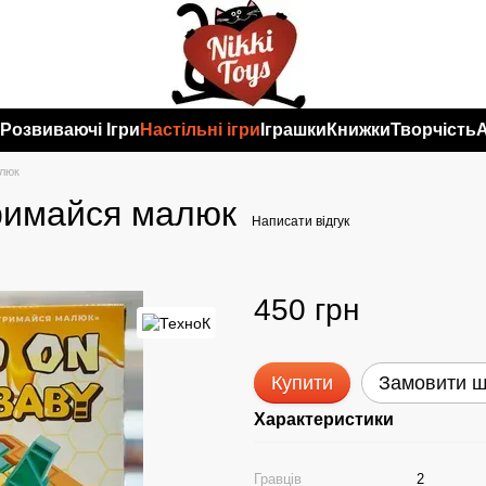
и
Розвиваючі Ігри
Настільні ігри
Іграшки
Книжки
Творчість
алюк
Тримайся малюк
Написати відгук
450 грн
Купити
Замовити 
Характеристики
Гравців
2