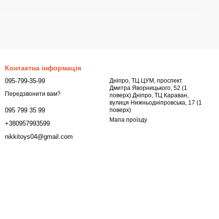
Контактна інформація
095-799-35-99
Дніпро, ТЦ ЦУМ, проспект
Дмитра Яворницького, 52 (1
Передзвонити вам?
поверх) Дніпро, ТЦ Караван,
вулиця Нижньодніпровська, 17 (1
поверх)
095 799 35 99
Мапа проїзду
+380957993599
nikkitoys04@gmail.com