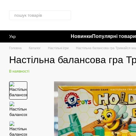
Перейти до основного контенту
Новинки
Популярні товар
Укр
Головна
Каталог
Настільні ігри
Настільна балансова гра Тримайся м
Настільна балансова гра 
В наявності